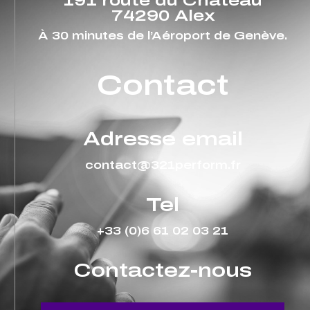
191 route du Château
74290 Alex
À 30 minutes de l’Aéroport de Genève.
Contact
Adresse email
contact@321perform.fr
Tel
+33 (0)6 61 02 03 21
Contactez-nous