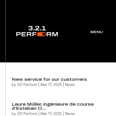
New service for our customers
by
321 Perform
|
Mar 17, 2025
|
News
Laura Müller, ingénieure de course
d’Esteban O…
by
321 Perform
|
Mar 17, 2025
|
News